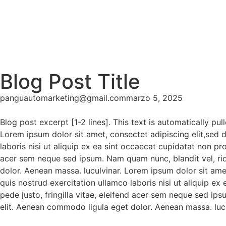
Blog Post Title
panguautomarketing@gmail.com
marzo 5, 2025
Blog post excerpt [1-2 lines]. This text is automatically pu
Lorem ipsum dolor sit amet, consectet adipiscing elit,sed 
laboris nisi ut aliquip ex ea sint occaecat cupidatat non pr
acer sem neque sed ipsum. Nam quam nunc, blandit vel, rid
dolor. Aenean massa. luculvinar. Lorem ipsum dolor sit ame
quis nostrud exercitation ullamco laboris nisi ut aliquip e
pede justo, fringilla vitae, eleifend acer sem neque sed ip
elit. Aenean commodo ligula eget dolor. Aenean massa. lucu