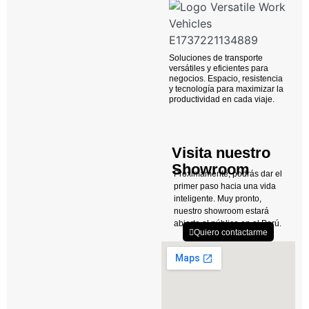
Soluciones de transporte
versátiles y eficientes para
negocios. Espacio, resistencia
y tecnología para maximizar la
productividad en cada viaje.
Visita nuestro
Showroom
Próximamente, podrás dar el
primer paso hacia una vida
inteligente. Muy pronto,
nuestro showroom estará
abierto al público en el Perú.
Quiero contactarme