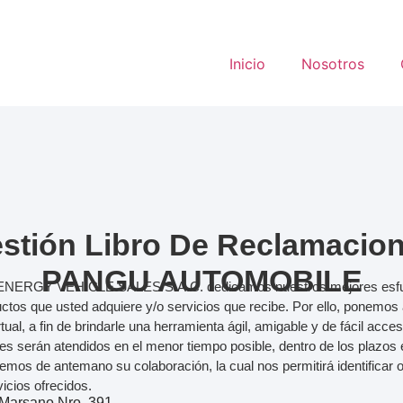
Inicio
Nosotros
stión Libro De Reclamacio
PANGU AUTOMOBILE
RGY VEHICLE SALES S.A.C. dedicamos nuestros mejores esfuer
uctos que usted adquiere y/o servicios que recibe. Por ello, ponemos
al, a fin de brindarle una herramienta ágil, amigable y de fácil acces
es serán atendidos en el menor tiempo posible, dentro de los plazos 
emos de antemano su colaboración, la cual nos permitirá identificar
icios ofrecidos.
Marsano Nro. 391