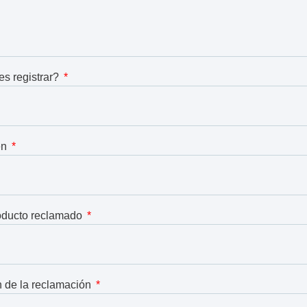
s registrar?
en
oducto reclamado
n de la reclamación