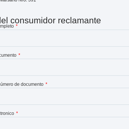
del consumidor reclamante
mpleto
ocumento
 número de documento
ctronico